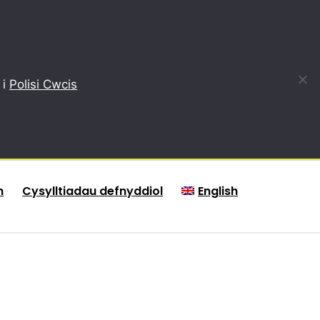
 i
Polisi Cwcis
h
Cysylltiadau defnyddiol
English