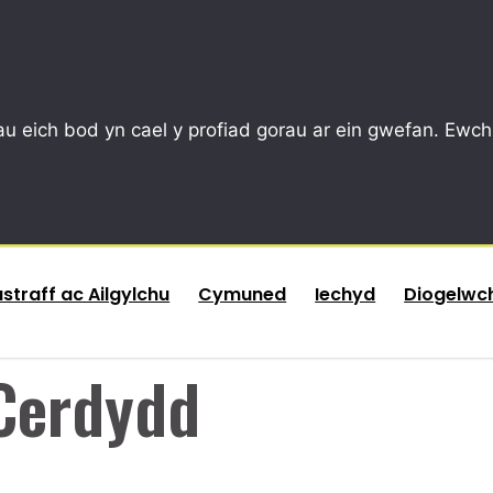
u eich bod yn cael y profiad gorau ar ein gwefan. Ewch
traff ac Ailgylchu
Cymuned
Iechyd
Diogelwc
 Cerdydd