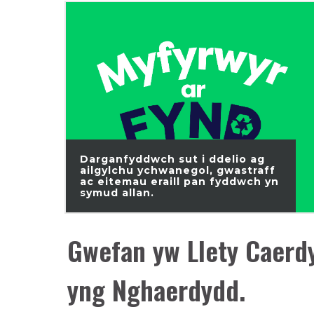
Darganfyddwch sut i ddelio ag
ailgylchu ychwanegol, gwastraff
ac eitemau eraill pan fyddwch yn
symud allan.
Gwefan yw Llety Caerdy
yng Nghaerdydd.