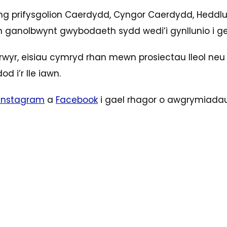
ng prifysgolion Caerdydd, Cyngor Caerdydd, Heddlu
 ganolbwynt gwybodaeth sydd wedi’i gynllunio i ge
rwyr, eisiau cymryd rhan mewn prosiectau lleol n
od i’r lle iawn.
Instagram
a
Facebook
i gael rhagor o awgrymiadau