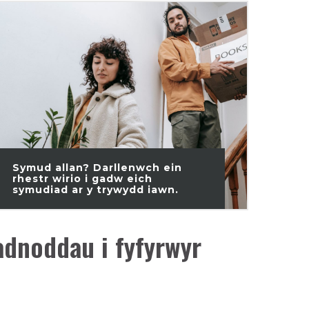
Symud allan? Darllenwch ein
rhestr wirio i gadw eich
symudiad ar y trywydd iawn.
adnoddau i fyfyrwyr