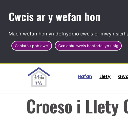
Cwcis ar y wefan hon
Mae'r wefan hon yn defnyddio cwcis er mwyn sicrha
Caniatáu pob cwci
Caniatáu cwcis hanfodol yn unig
Hafan
Llety
Gwas
Croeso i Llety