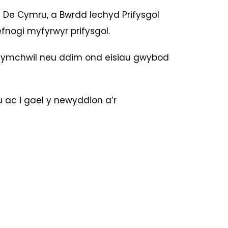
 De Cymru, a Bwrdd Iechyd Prifysgol
fnogi myfyrwyr prifysgol.
eu ymchwil neu ddim ond eisiau gwybod
 ac i gael y newyddion a’r