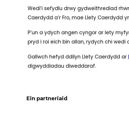
Wedi’i sefydlu drwy gydweithrediad rhw
Caerdydd a’r Fro, mae Llety Caerdydd yn
P’un a ydych angen cyngor ar lety myfy
pryd i roi eich bin allan, rydych chi wedi d
Gallwch hefyd ddilyn Llety Caerdydd ar
digwyddiadau diweddaraf.
Ein partneriaid