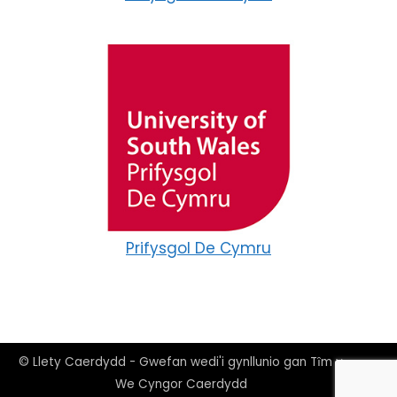
Prifysgol De Cymru
© Llety Caerdydd - Gwefan wedi'i gynllunio gan Tȋm y
We Cyngor Caerdydd