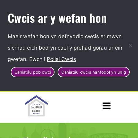
Cwcis ar y wefan hon
Mae'r wefan hon yn defnyddio cwcis er mwyn
sicrhau eich bod yn cael y profiad gorau ar ein
gwefan. Ewch i
Polisi Cwcis
Caniatáu pob cwci
Caniatáu cwcis hanfodol yn unig