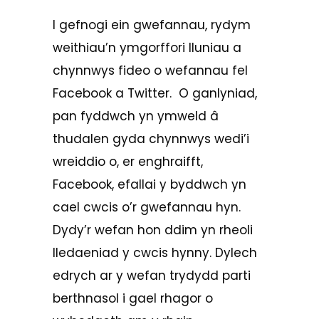
I gefnogi ein gwefannau, rydym
weithiau’n ymgorffori lluniau a
chynnwys fideo o wefannau fel
Facebook a Twitter. O ganlyniad,
pan fyddwch yn ymweld â
thudalen gyda chynnwys wedi’i
wreiddio o, er enghraifft,
Facebook, efallai y byddwch yn
cael cwcis o’r gwefannau hyn.
Dydy’r wefan hon ddim yn rheoli
lledaeniad y cwcis hynny. Dylech
edrych ar y wefan trydydd parti
berthnasol i gael rhagor o