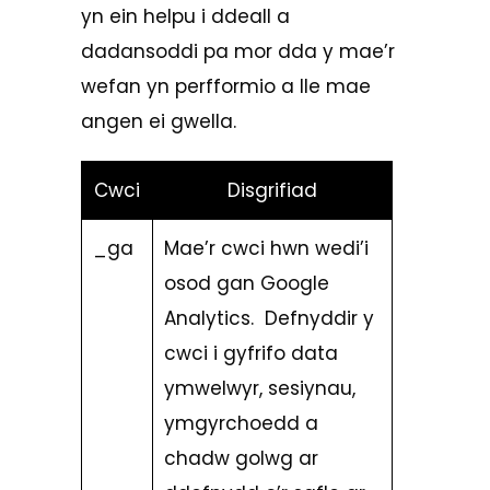
yn ein helpu i ddeall a
dadansoddi pa mor dda y mae’r
wefan yn perfformio a lle mae
angen ei gwella.
Cwci
Disgrifiad
_ga
Mae’r cwci hwn wedi’i
osod gan Google
Analytics. Defnyddir y
cwci i gyfrifo data
ymwelwyr, sesiynau,
ymgyrchoedd a
chadw golwg ar