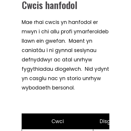
Cwcis hanfodol
Mae rhai cwcis yn hanfodol er
mwyn i chi allu profi ymarferoldeb
llawn ein gwefan. Maent yn
caniatáu i ni gynnal sesiynau
defnyddwyr ac atal unrhyw
fygythiadau diogelwch. Nid ydynt
yn casglu nac yn storio unrhyw
wybodaeth bersonol.
Cwci
Disgrifiad