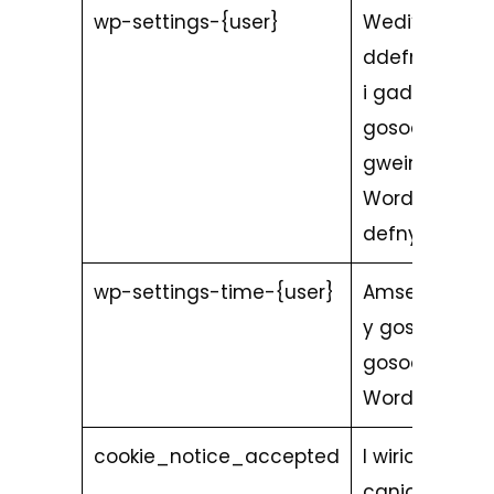
wp-settings-{user}
Wedi’i
ddefnyddio
i gadw
gosodiadau
gweinyddol
WordPress
defnyddwyr
wp-settings-time-{user}
Amser pryd
y gosodwyd
gosodiadau
WordPress
cookie_notice_accepted
I wirio a yw
caniatâd