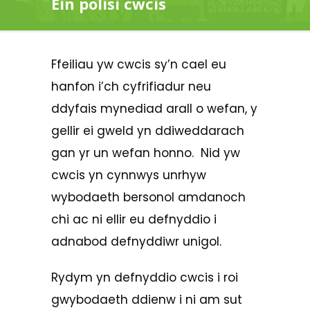
Ein polisi cwcis
Ffeiliau yw cwcis sy’n cael eu
hanfon i’ch cyfrifiadur neu
ddyfais mynediad arall o wefan, y
gellir ei gweld yn ddiweddarach
gan yr un wefan honno. Nid yw
cwcis yn cynnwys unrhyw
wybodaeth bersonol amdanoch
chi ac ni ellir eu defnyddio i
adnabod defnyddiwr unigol.
Rydym yn defnyddio cwcis i roi
gwybodaeth ddienw i ni am sut