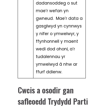
dadansoddeg o sut
mae’r wefan yn
gwneud. Mae’r data a
gasglwyd yn cynnwys
y nifer o ymwelwyr, y
ffynhonnell y maent
wedi dod ohoni, a’r
tudalennau yr
ymwelwyd â nhw ar
ffurf ddienw.
Cwcis a osodir gan
safleoedd Trydydd Parti