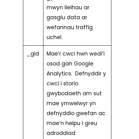
mwyn lleihau ar
gasglu data ar
wefannau traffig
uchel.
_gid
Mae’r cwci hwn wedi’i
osod gan Google
Analytics. Defnyddir y
cwci i storio
gwybodaeth am sut
mae ymwelwyr yn
defnyddio gwefan ac
mae’n helpu i greu
adroddiad