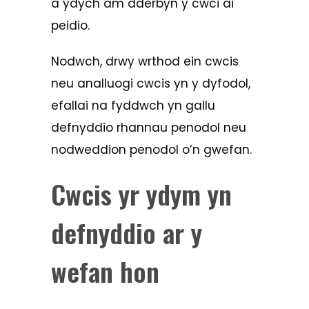
a ydych am dderbyn y cwci ai
peidio.
Nodwch, drwy wrthod ein cwcis
neu analluogi cwcis yn y dyfodol,
efallai na fyddwch yn gallu
defnyddio rhannau penodol neu
nodweddion penodol o’n gwefan.
Cwcis yr ydym yn
defnyddio ar y
wefan hon