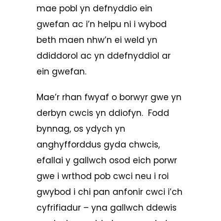
mae pobl yn defnyddio ein
gwefan ac i’n helpu ni i wybod
beth maen nhw’n ei weld yn
ddiddorol ac yn ddefnyddiol ar
ein gwefan.
Mae’r rhan fwyaf o borwyr gwe yn
derbyn cwcis yn ddiofyn. Fodd
bynnag, os ydych yn
anghyfforddus gyda chwcis,
efallai y gallwch osod eich porwr
gwe i wrthod pob cwci neu i roi
gwybod i chi pan anfonir cwci i’ch
cyfrifiadur – yna gallwch ddewis