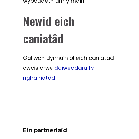
wybodaeth am y rhain.
Newid eich
caniatâd
Gallwch dynnu’n ôl eich caniatâd
cwcis drwy
ddiweddaru fy
nghaniatâd.
Ein partneriaid