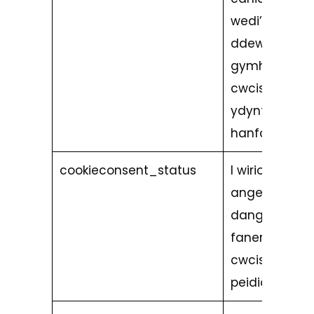
wedi’i
ddewis i
gymhwyso
cwcis nad
ydynt yn
hanfodol
cookieconsent_status
I wirio a oes
angen
dangos y
faner dewis
cwcis ai
peidio