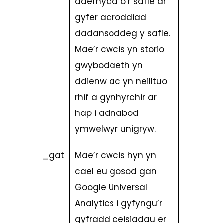
ddefnydd o’r safle ar
gyfer adroddiad
dadansoddeg y safle.
Mae’r cwcis yn storio
gwybodaeth yn
ddienw ac yn neilltuo
rhif a gynhyrchir ar
hap i adnabod
ymwelwyr unigryw.
_gat
Mae’r cwcis hyn yn
cael eu gosod gan
Google Universal
Analytics i gyfyngu’r
gyfradd ceisiadau er