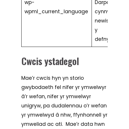
wp-
Darparu’r
wpml_current_language
cynnwys yn
newis iaith
y
defnyddwyr
Cwcis ystadegol
Mae’r cwcis hyn yn storio
gwybodaeth fel nifer yr ymwelwyr
â’r wefan, nifer yr ymwelwyr
unigryw, pa dudalennau o’r wefan
yr ymwelwyd â nhw, ffynhonnell yr
ymweliad ac ati. Mae’r data hwn