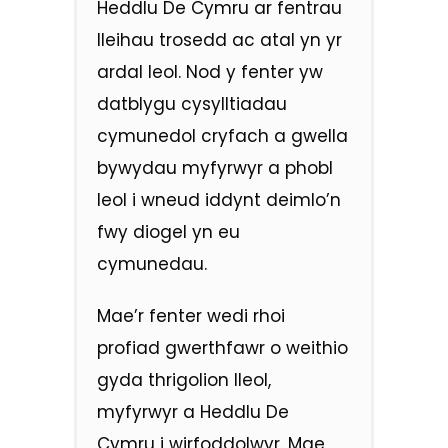
Heddlu De Cymru ar fentrau
lleihau trosedd ac atal yn yr
ardal leol. Nod y fenter yw
datblygu cysylltiadau
cymunedol cryfach a gwella
bywydau myfyrwyr a phobl
leol i wneud iddynt deimlo’n
fwy diogel yn eu
cymunedau.
Mae’r fenter wedi rhoi
profiad gwerthfawr o weithio
gyda thrigolion lleol,
myfyrwyr a Heddlu De
Cymru i wirfoddolwyr. Mae