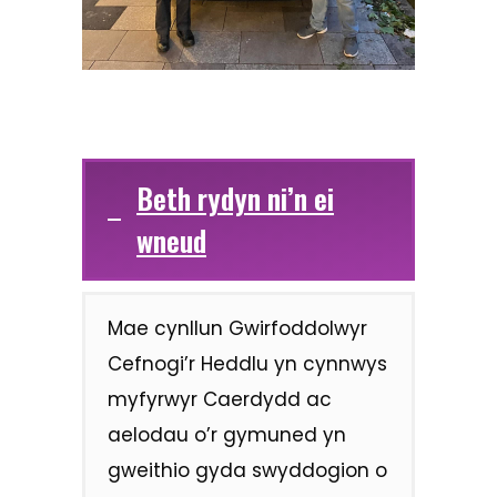
Beth rydyn ni’n ei
wneud
Mae cynllun Gwirfoddolwyr
Cefnogi’r Heddlu yn cynnwys
myfyrwyr Caerdydd ac
aelodau o’r gymuned yn
gweithio gyda swyddogion o