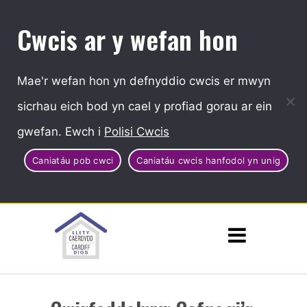
Cwcis ar y wefan hon
Mae'r wefan hon yn defnyddio cwcis er mwyn
sicrhau eich bod yn cael y profiad gorau ar ein
gwefan. Ewch i
Polisi Cwcis
Caniatáu pob cwci
Caniatáu cwcis hanfodol yn unig