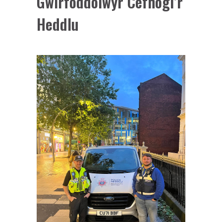
Gwirfoddolwyr Cefnogi’r
Heddlu