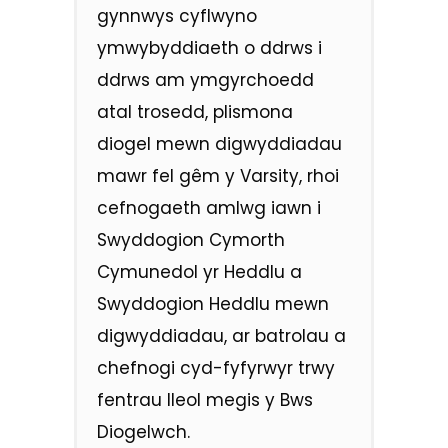
gynnwys cyflwyno
ymwybyddiaeth o ddrws i
ddrws am ymgyrchoedd
atal trosedd, plismona
diogel mewn digwyddiadau
mawr fel gêm y Varsity, rhoi
cefnogaeth amlwg iawn i
Swyddogion Cymorth
Cymunedol yr Heddlu a
Swyddogion Heddlu mewn
digwyddiadau, ar batrolau a
chefnogi cyd-fyfyrwyr trwy
fentrau lleol megis y Bws
Diogelwch.