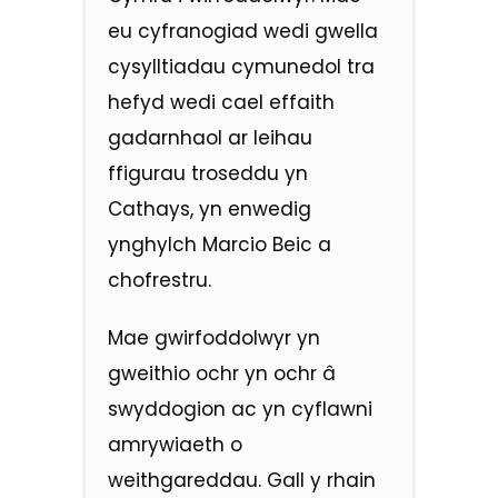
eu cyfranogiad wedi gwella
cysylltiadau cymunedol tra
hefyd wedi cael effaith
gadarnhaol ar leihau
ffigurau troseddu yn
Cathays, yn enwedig
ynghylch Marcio Beic a
chofrestru.
Mae gwirfoddolwyr yn
gweithio ochr yn ochr â
swyddogion ac yn cyflawni
amrywiaeth o
weithgareddau. Gall y rhain